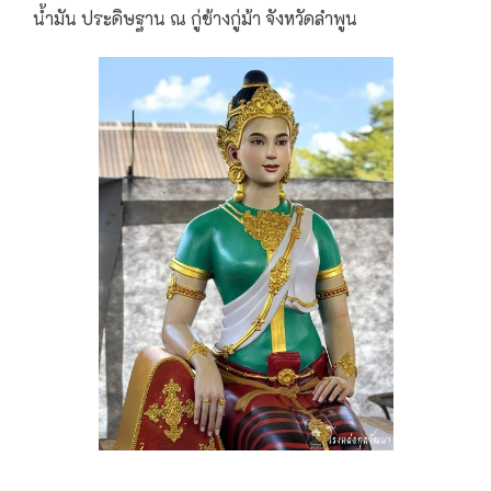
น้ำมัน ประดิษฐาน ณ​ กู่ช้างกู่ม้า จังหวัดลำพูน