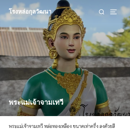
Skip
Search
โรงหล่อกุลวัฒนา
to
TOGGLE
for:
content
พระแม่เจ้าจามเทวี
พระแม่เจ้าจามเทวี หล่อทองเหลือง ขนาดเท่าครึ่ง ลงด้วยสี