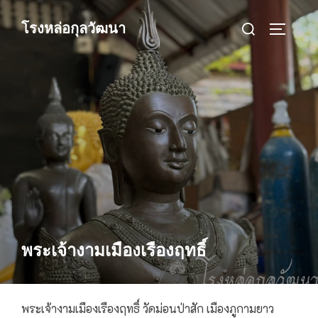
Skip
Search
โรงหล่อกุลวัฒนา
to
TOGGLE
for:
content
พระเจ้างามเมืองเรืองฤทธิ์
พระเจ้างามเมืองเรืองฤทธิ์ วัดม่อนป่าสัก เมืองภูกามยาว