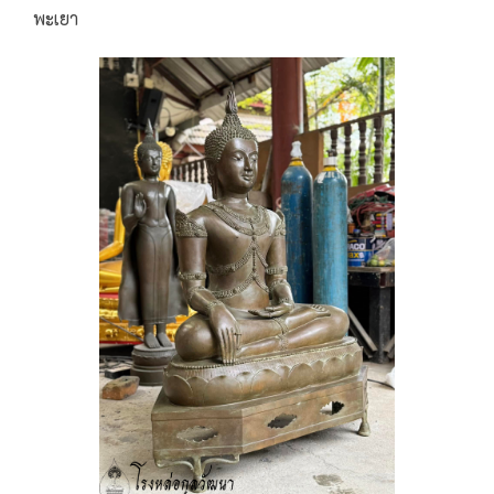
พะเยา