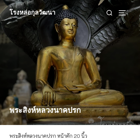
Skip
Search
โรงหล่อกุลวัฒนา
to
TOGGLE
for:
content
พระสิงห์หลวงนาคปรก
พระสิงห์หลวงนาคปรก หน้าตัก 20 นิ้ว